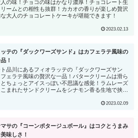
大人の味！チョコの味はかなり濃厚！チョコレート生
クリームとの相性も抜群！カカオの香りが楽しめ贅沢
的な大人のチョコレートケーキが堪能できます！
2023.02.13
ラッテの『ダックワーズサンド』はカフェラテ風味の
一品！
ート品川にあるフィオラッテの『ダックワーズサン
カフェラテ風味の贅沢な一品！バタークリームは滑ら
じとちょっとアイスっぽい不思議な感覚！ラムレーズ
りこまれたサンドクリームをシナモン香る生地で挟み
さ最高！さすが品川駅の手土産スイーツ人気ナンバー
2023.02.09
ナマサの『コーンポタージュボール』はコクとうまみ
な美味しさ！