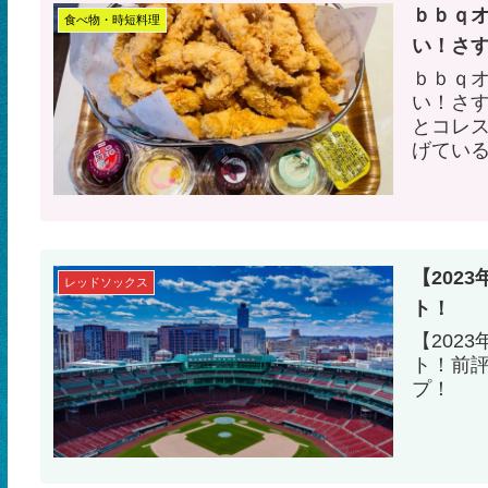
ｂｂｑ
食べ物・時短料理
い！さ
ｂｂｑ
い！さ
とコレ
げてい
しい！
【202
レッドソックス
ト！
【202
ト！前
プ！