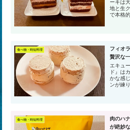
ーキは
地と生
で本格
フィオ
食べ物・時短料理
贅沢な
エキュ
ド』は
かな感
ンが練
美味し
ワン！
肉のハ
食べ物・時短料理
が絶妙