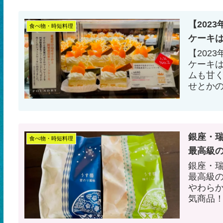
【202
食べ物・時短料理
ケーキ
【202
ケーキ
ムも甘
せとか
銀座・
食べ物・時短料理
最高級
銀座・
最高級
やわら
気商品
ると言