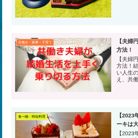
【夫婦
共働き・家事・子育て
方法！
【夫婦
方法！
い人生の
え、共
えてい
【202
食べ物・時短料理
ーキは
【202