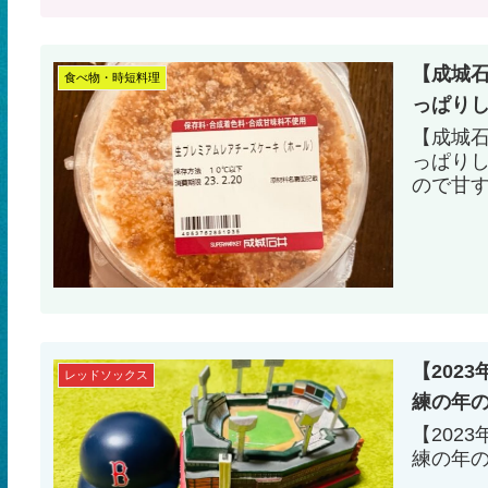
【成城
食べ物・時短料理
っぱり
【成城
っぱり
ので甘
【202
レッドソックス
練の年
【202
練の年