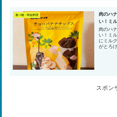
肉のハ
食べ物・時短料理
い！ミ
肉のハ
い！ミ
にミル
がとろ
い！
スポン