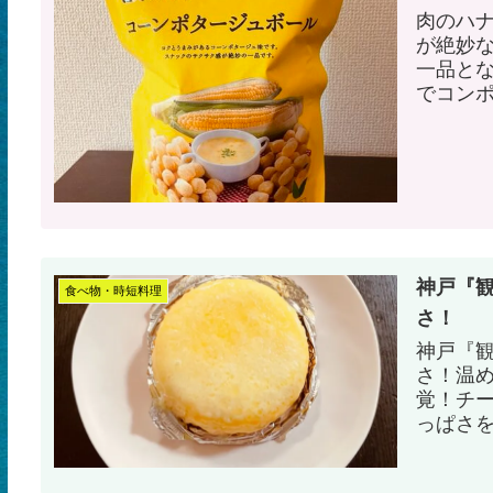
肉のハ
が絶妙
一品と
でコン
神戸『
食べ物・時短料理
さ！
神戸『
さ！温
覚！チ
っぱさ
キ！