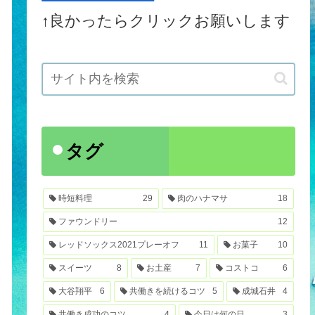
↑良かったらクリックお願いします
タグ
時短料理
29
肉のハナマサ
18
ファウンドリー
12
レッドソックス2021プレーオフ
11
お菓子
10
スイーツ
8
お土産
7
コストコ
6
大谷翔平
6
共働きを続けるコツ
5
成城石井
4
共働き成功のコツ
4
今日は何の日
3