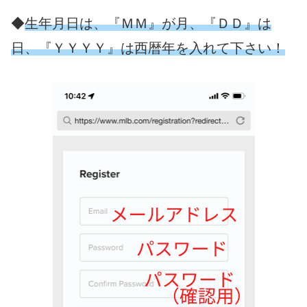
◆
生年月日は、『ＭＭ』が月、『ＤＤ』は
日、『ＹＹＹＹ』は西暦年を入れて下さい！