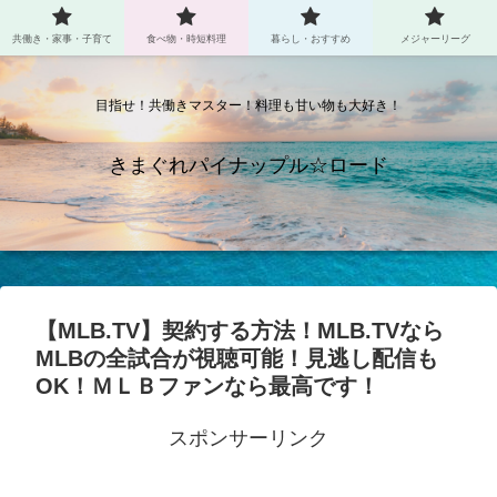
共働き・家事・子育て
食べ物・時短料理
暮らし・おすすめ
メジャーリーグ
目指せ！共働きマスター！料理も甘い物も大好き！
きまぐれパイナップル☆ロード
【MLB.TV】契約する方法！MLB.TVなら
MLBの全試合が視聴可能！見逃し配信も
OK！ＭＬＢファンなら最高です！
スポンサーリンク