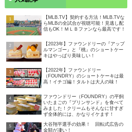
【MLB.TV】契約する方法！MLB.TVな
らMLBの全試合が視聴可能！見逃し配
信もOK！ＭＬＢファンなら最高です！
【2023年】ファウンドリーの『アップ
ルマンゴー』と『桃』のショートケー
キはやっぱり美味しい！
【2022年】ファウンドリー
（FOUNDRY）のショートケーキは最
高！イチゴ編！タルトは大人の味！
ファウンドリー（FOUNDRY）の平飼
いたまごの『プリンサンド』を食べて
みました！クリームもそんなに甘すぎ
ず全体的には、かなりイケます！
大谷翔平選手の効果！ 回転式広告の
金額が凄い！