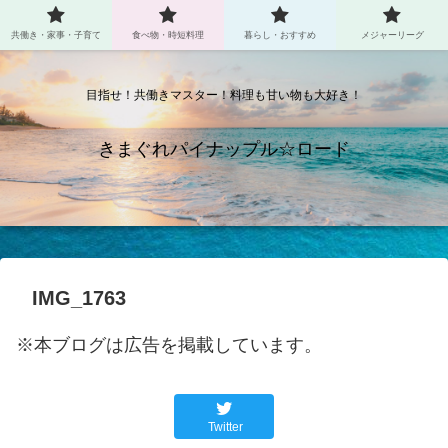
共働き・家事・子育て
食べ物・時短料理
暮らし・おすすめ
メジャーリーグ
目指せ！共働きマスター！料理も甘い物も大好き！
きまぐれパイナップル☆ロード
IMG_1763
※本ブログは広告を掲載しています。
Twitter