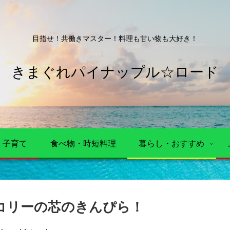
目指せ！共働きマスター！料理も甘い物も大好き！
きまぐれパイナップル☆ロード
・子育て
食べ物・時短料理
暮らし・おすすめ
コリーの芯のきんぴら！