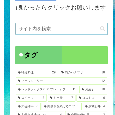
↑良かったらクリックお願いします
タグ
時短料理
29
肉のハナマサ
18
ファウンドリー
12
レッドソックス2021プレーオフ
11
お菓子
10
スイーツ
8
お土産
7
コストコ
6
大谷翔平
6
共働きを続けるコツ
5
成城石井
4
共働き成功のコツ
4
今日は何の日
3