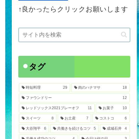
↑良かったらクリックお願いします
タグ
時短料理
29
肉のハナマサ
18
ファウンドリー
12
レッドソックス2021プレーオフ
11
お菓子
10
スイーツ
8
お土産
7
コストコ
6
大谷翔平
6
共働きを続けるコツ
5
成城石井
4
共働き成功のコツ
4
今日は何の日
3