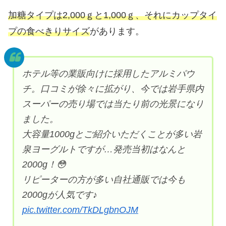
加糖タイプは2,000ｇと1,000ｇ、それにカップタイ
プの食べきりサイズ
があります。
ホテル等の業販向けに採用したアルミパウ
チ。口コミが徐々に拡がり、今では岩手県内
スーパーの売り場では当たり前の光景になり
ました。
大容量1000gとご紹介いただくことが多い岩
泉ヨーグルトですが…発売当初はなんと
2000g！😳
リピーターの方が多い自社通販では今も
2000gが人気です♪
pic.twitter.com/TkDLgbnOJM