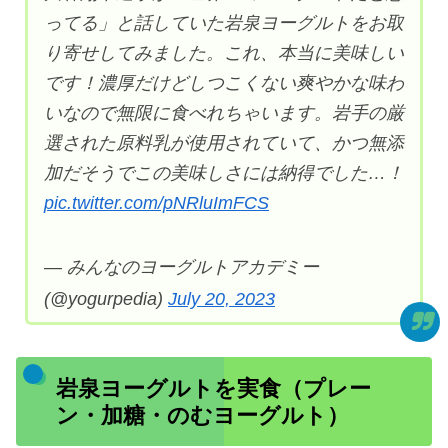
ってる」と話していた岩泉ヨーグルトをお取
り寄せしてみました。これ、本当に美味しい
です！濃厚だけどしつこくない爽やかな味わ
いなので無限に食べれちゃいます。岩手の厳
選された原料乳が使用されていて、かつ無添
加だそうでこの美味しさには納得でした…！
pic.twitter.com/pNRluImFCS
— みんなのヨーグルトアカデミー
(@yogurpedia)
July 20, 2023
岩泉ヨーグルトを実食（プレー
ン・加糖・のむヨーグルト）