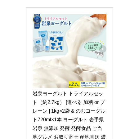
岩泉ヨーグルト トライアルセッ
ト（約2.7kg） [選べる 加糖 or プ
レーン ] 1kg×2袋 & のむヨーグル
ト720ml×1本 ヨーグルト 岩手県 
岩泉 無添加 発酵 発酵食品 ご当
地グルメ お取り寄せ 産地直送 濃