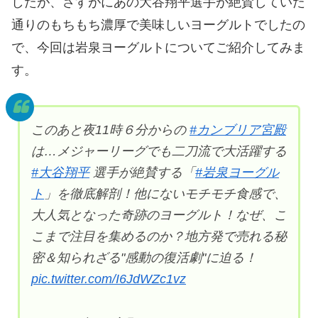
したが、さすがにあの大谷翔平選手が絶賛していた
通りのもちもち濃厚で美味しいヨーグルトでしたの
で、今回は岩泉ヨーグルトについてご紹介してみま
す。
このあと夜11時６分からの
#カンブリア宮殿
は…メジャーリーグでも二刀流で大活躍する
#大谷翔平
選手が絶賛する「
#岩泉ヨーグル
ト
」を徹底解剖！他にないモチモチ食感で、
大人気となった奇跡のヨーグルト！なぜ、こ
こまで注目を集めるのか？地方発で売れる秘
密＆知られざる"感動の復活劇"に迫る！
pic.twitter.com/I6JdWZc1vz