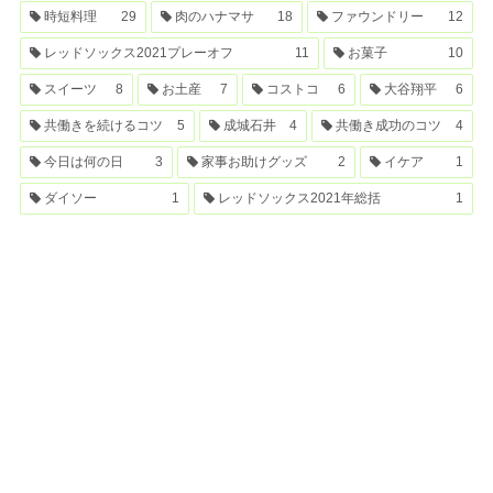
時短料理
29
肉のハナマサ
18
ファウンドリー
12
レッドソックス2021プレーオフ
11
お菓子
10
スイーツ
8
お土産
7
コストコ
6
大谷翔平
6
共働きを続けるコツ
5
成城石井
4
共働き成功のコツ
4
今日は何の日
3
家事お助けグッズ
2
イケア
1
ダイソー
1
レッドソックス2021年総括
1