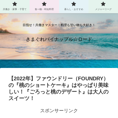
共働き・家事・子育て
食べ物・時短料理
暮らし・おすすめ
メジャーリーグ
目指せ！共働きマスター！料理も甘い物も大好き！
きまぐれパイナップル☆ロード
【2022年】ファウンドリー（FOUNDRY）
の『桃のショートケーキ』はやっぱり美味
しい！『ごろっと桃のデザート』は大人の
スイーツ！
スポンサーリンク