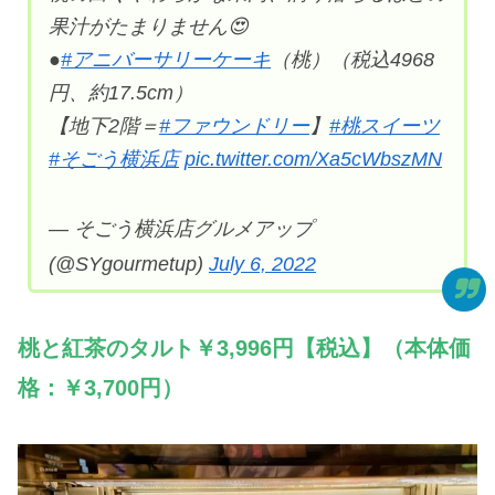
果汁がたまりません😍
●
#アニバーサリーケーキ
（桃）（税込4968
円、約17.5cm）
【地下2階＝
#ファウンドリー
】
#桃スイーツ
#そごう横浜店
pic.twitter.com/Xa5cWbszMN
— そごう横浜店グルメアップ
(@SYgourmetup)
July 6, 2022
桃と紅茶のタルト￥3,996円【税込】（本体価
格：￥3,700円）