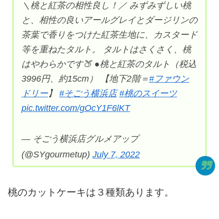
＼桃と紅茶の相性良し！／ みずみずしい桃
と、相性の良いアールグレイとダージリンの
茶葉で香りをつけた紅茶生地に、カスタード
等を重ねたタルト。 タルトはさくさく、桃
はやわらかです🍑 ●桃と紅茶のタルト（税込
3996円、約15cm） 【地下2階＝
#ファウン
ドリー
】
#そごう横浜店
#桃のスイーツ
pic.twitter.com/gOcY1F6lKT
— そごう横浜店グルメアップ
(@SYgourmetup)
July 7, 2022
桃のカットケーキは３種類あります。